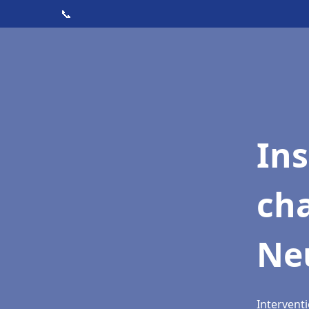
📞
In
cha
Neu
Interventi