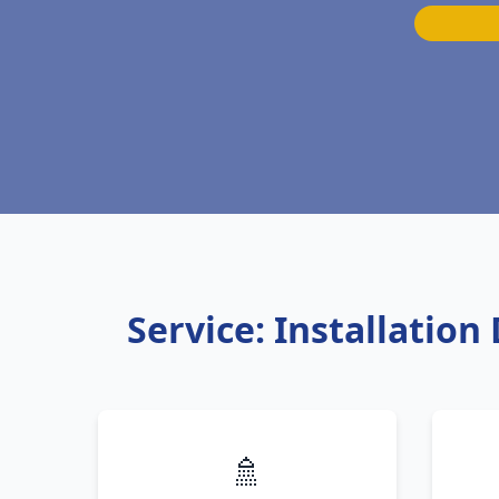
Service: Installatio
🚿