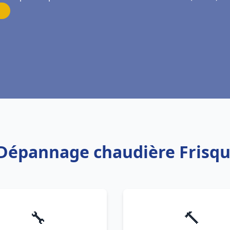
n Dépannage chaudière Frisqu
🔧
🔨