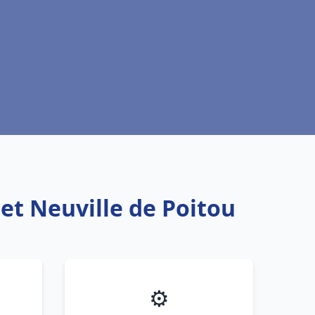
et Neuville de Poitou
⚙️