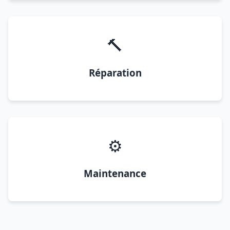
🔨
Réparation
⚙️
Maintenance