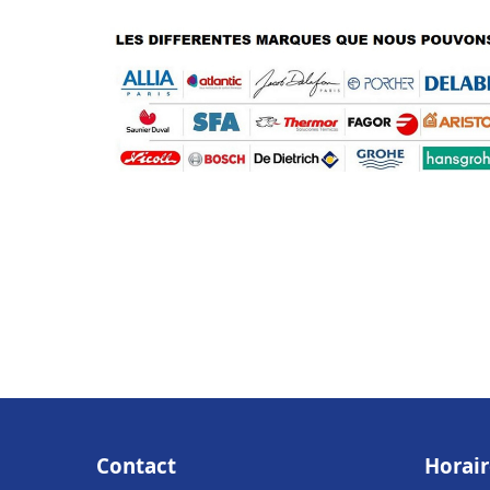
Contact
Horair