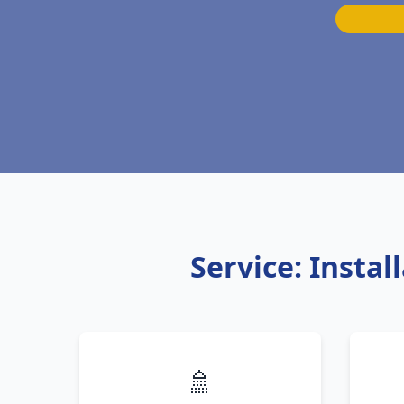
Service: Insta
🚿