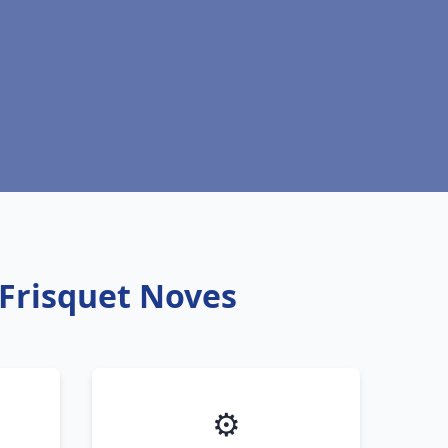
 Frisquet Noves
⚙️