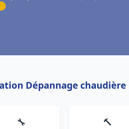
llation Dépannage chaudière
🔧
🔨