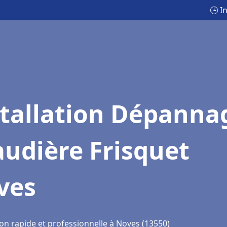
🕒 I
stallation Dépanna
udière Frisquet
ves
ion rapide et professionnelle à Noves (13550)