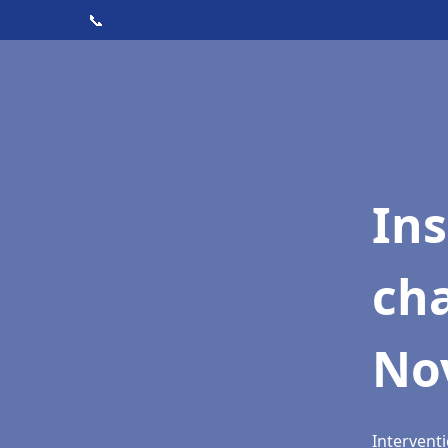
📞
In
cha
No
Intervent