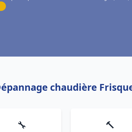
 Dépannage chaudière Frisqu
🔧
🔨