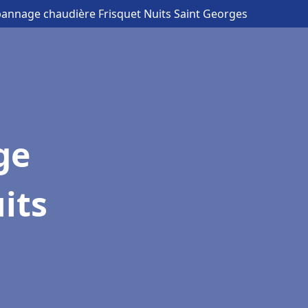
épannage chaudière Frisquet Nuits Saint Georges
ge
its