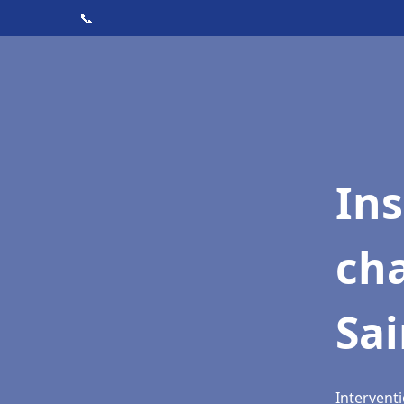
📞
In
cha
Sa
Interventi