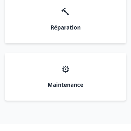
🔨
Réparation
⚙️
Maintenance