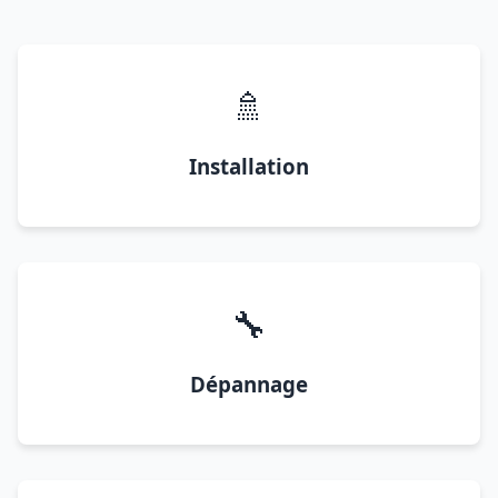
🚿
Installation
🔧
Dépannage