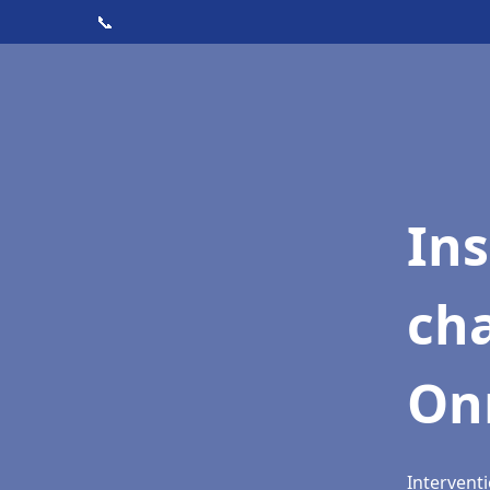
📞
In
cha
On
Intervent