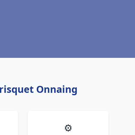
Frisquet Onnaing
⚙️