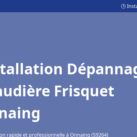
🕒 Ins
stallation Dépanna
udière Frisquet
naing
ion rapide et professionnelle à Onnaing (59264)