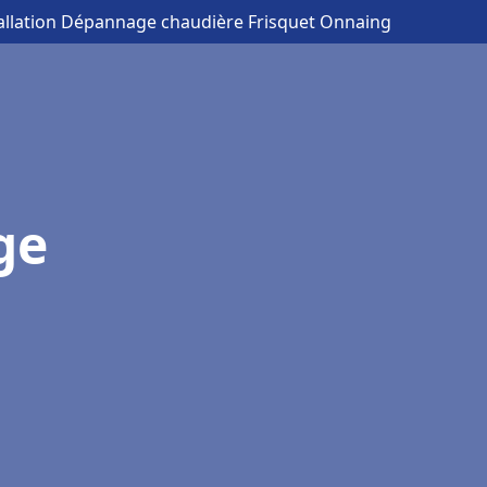
tallation Dépannage chaudière Frisquet Onnaing
ge