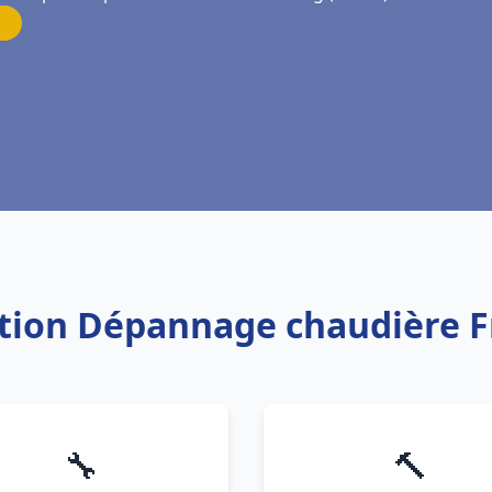
lation Dépannage chaudière 
🔧
🔨