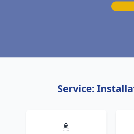
Service: Instal
🚿