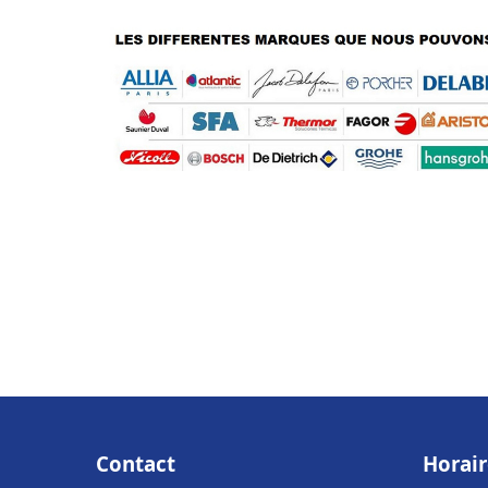
Contact
Horair