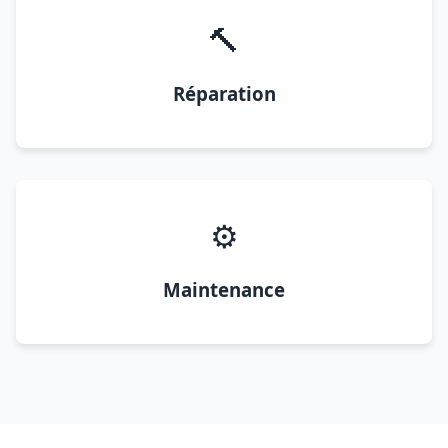
🔨
Réparation
⚙️
Maintenance