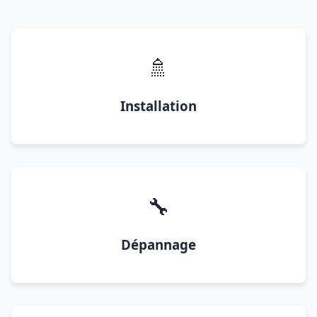
🚿
Installation
🔧
Dépannage