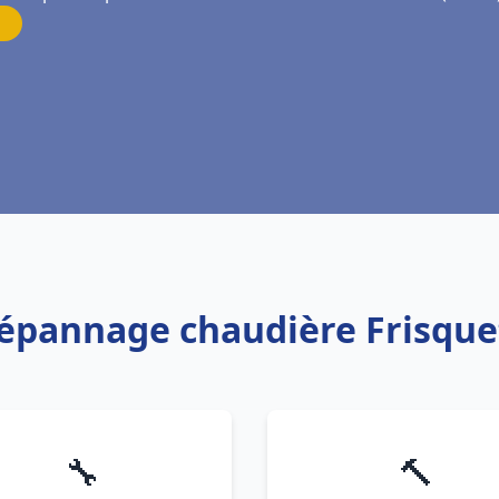
 Dépannage chaudière Frisq
🔧
🔨