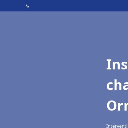
📞
In
cha
Or
Intervent