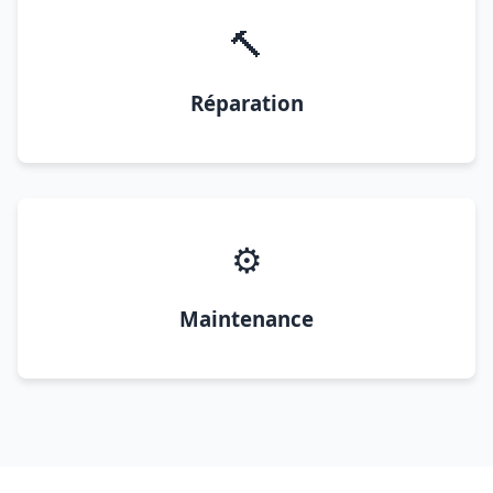
🔨
Réparation
⚙️
Maintenance