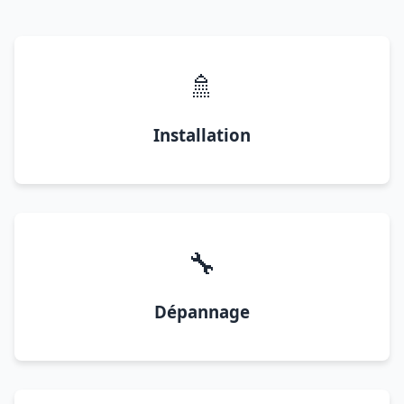
🚿
Installation
🔧
Dépannage