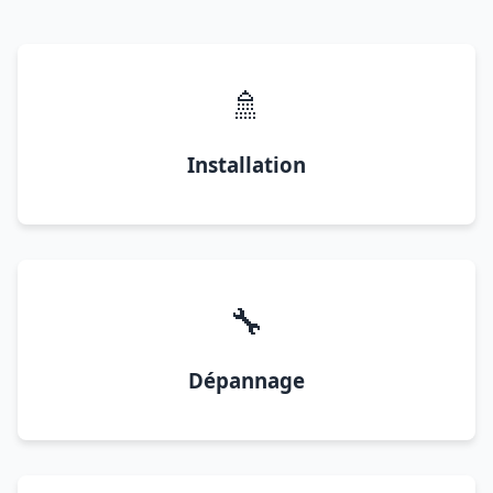
🚿
Installation
🔧
Dépannage