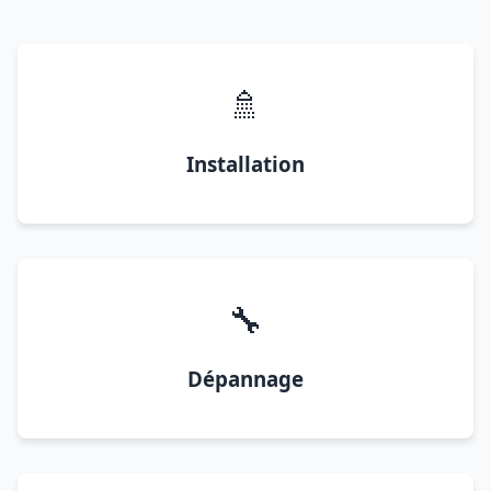
🚿
Installation
🔧
Dépannage