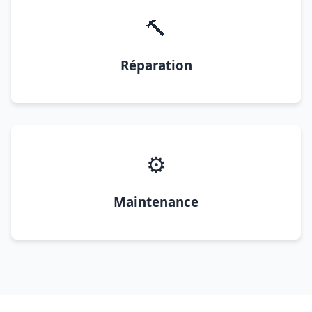
🔨
Réparation
⚙️
Maintenance