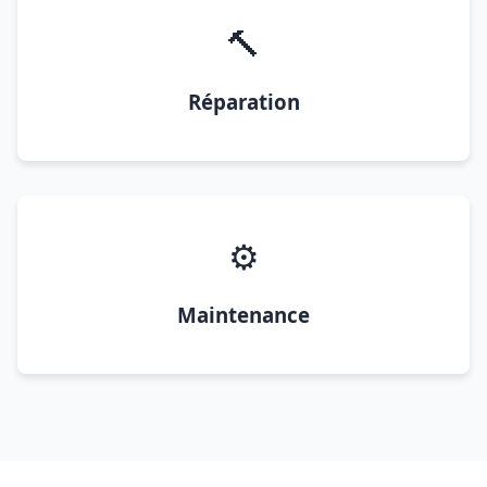
🔨
Réparation
⚙️
Maintenance