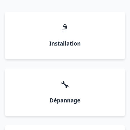
🚿
Installation
🔧
Dépannage