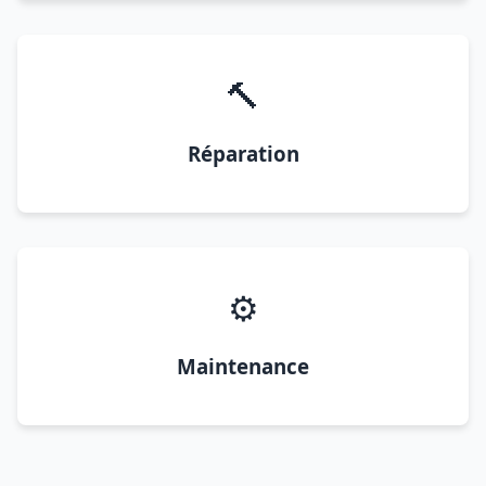
🔨
Réparation
⚙️
Maintenance