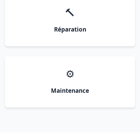
🔨
Réparation
⚙️
Maintenance