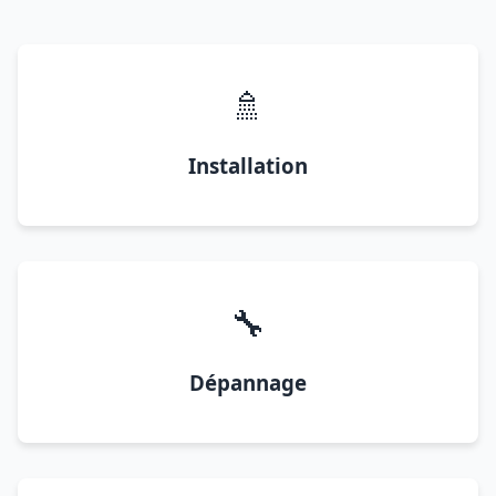
🚿
Installation
🔧
Dépannage