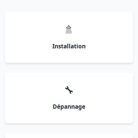
🚿
Installation
🔧
Dépannage