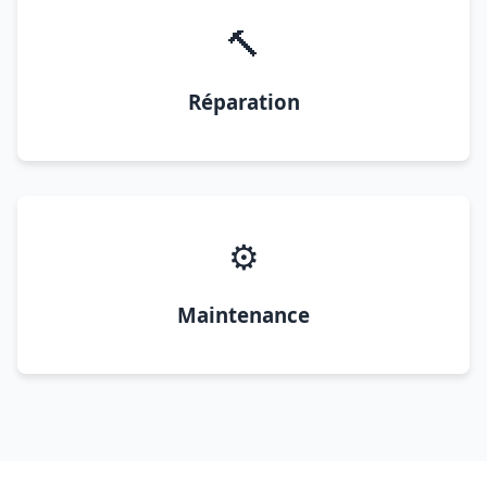
🔨
Réparation
⚙️
Maintenance