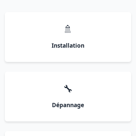
🚿
Installation
🔧
Dépannage