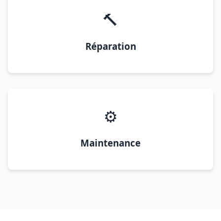
🔨
Réparation
⚙️
Maintenance