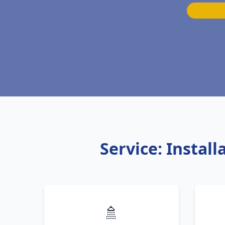
Service: Instal
🚿