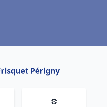
Frisquet Périgny
⚙️