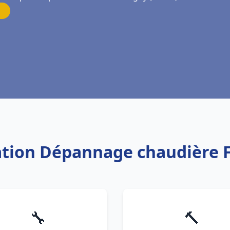
lation Dépannage chaudière 
🔧
🔨