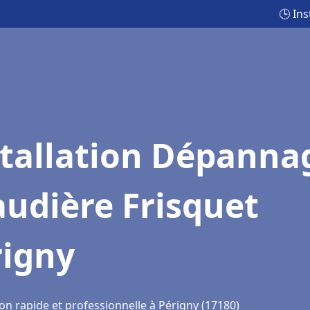
🕒 In
stallation Dépanna
udière Frisquet
rigny
on rapide et professionnelle à Périgny (17180)