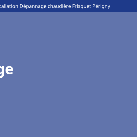
stallation Dépannage chaudière Frisquet Périgny
ge