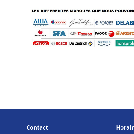
Contact
Horair