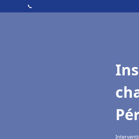
📞
In
cha
Pé
Interventi