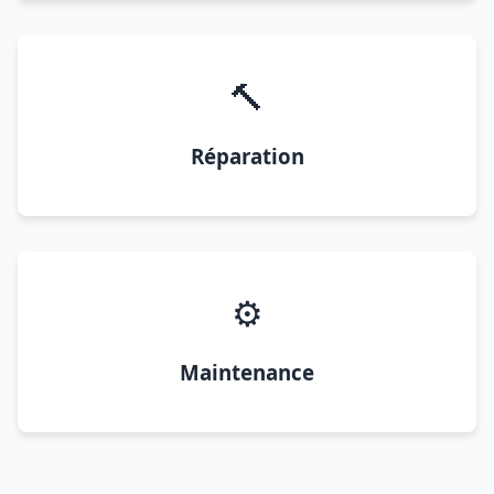
🔨
Réparation
⚙️
Maintenance