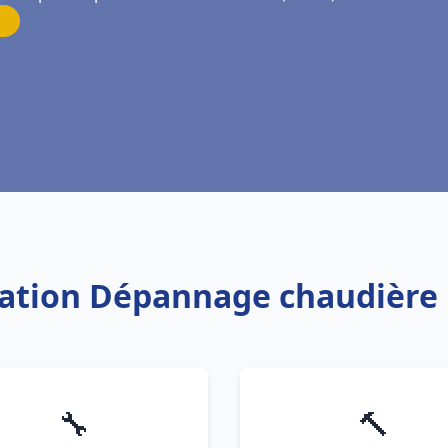
llation Dépannage chaudière 
🔧
🔨