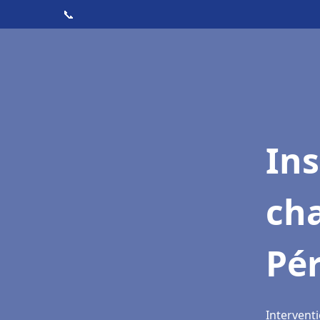
📞
In
cha
Pér
Interventi