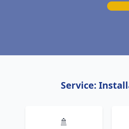
Service: Insta
🚿