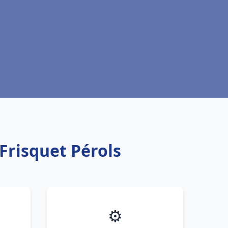
Frisquet Pérols
⚙️