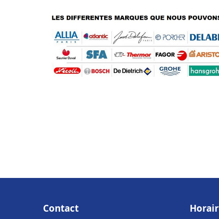
Contact
Horair