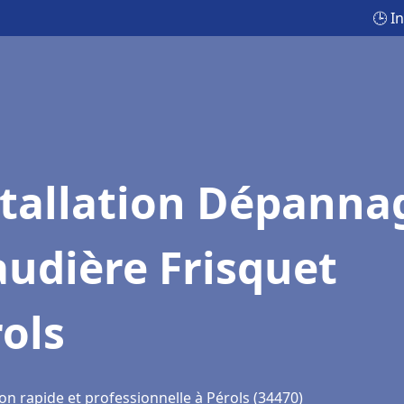
🕒 I
stallation Dépanna
udière Frisquet
ols
on rapide et professionnelle à Pérols (34470)