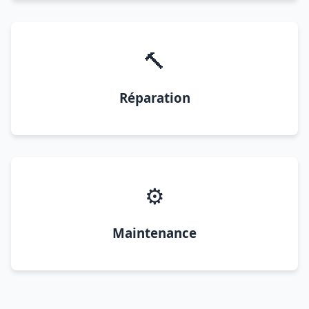
🔨
Réparation
⚙️
Maintenance