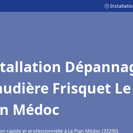
🕒 Installat
stallation Dépanna
udière Frisquet Le
an Médoc
ion rapide et professionnelle à Le Pian Médoc (33290)