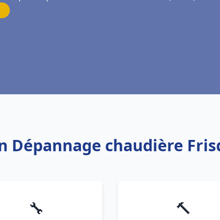
ion Dépannage chaudière Fri
🔧
🔨