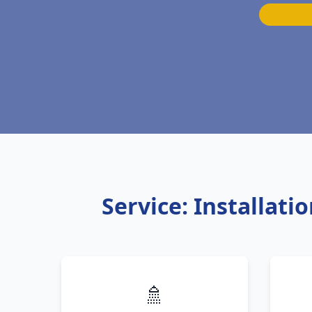
Service: Installat
🚿