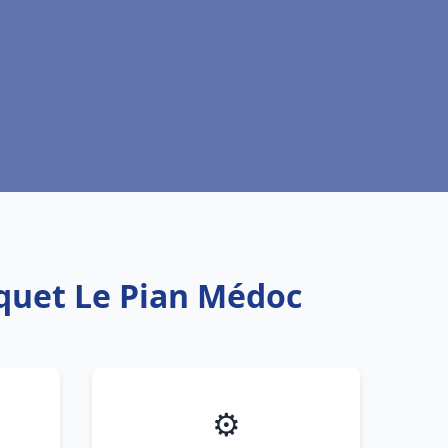
squet Le Pian Médoc
⚙️