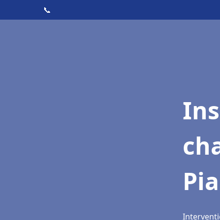
📞
In
cha
Pi
Intervent