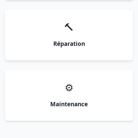
🔨
Réparation
⚙️
Maintenance