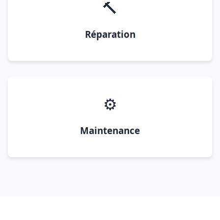
🔨
Réparation
⚙️
Maintenance