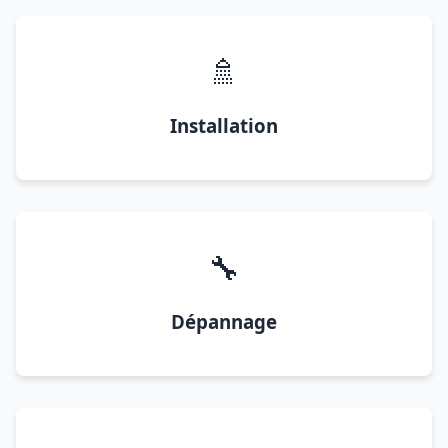
🚿
Installation
🔧
Dépannage