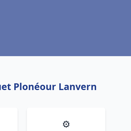
uet Plonéour Lanvern
⚙️