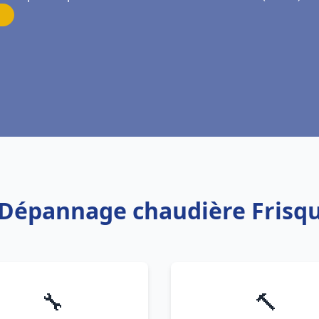
on Dépannage chaudière Frisq
🔧
🔨