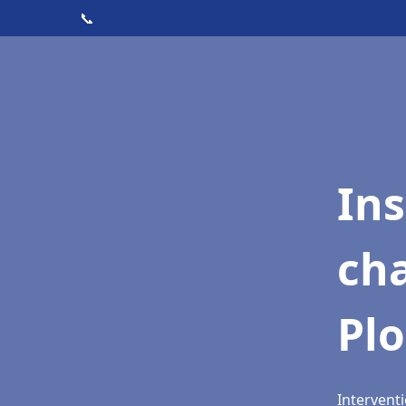
📞
In
cha
Pl
Intervent