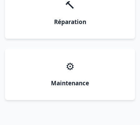
🔨
Réparation
⚙️
Maintenance