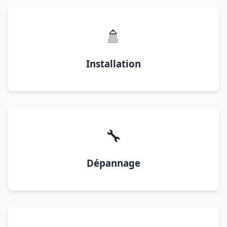
🚿
Installation
🔧
Dépannage