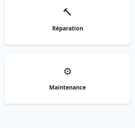
🔨
Réparation
⚙️
Maintenance