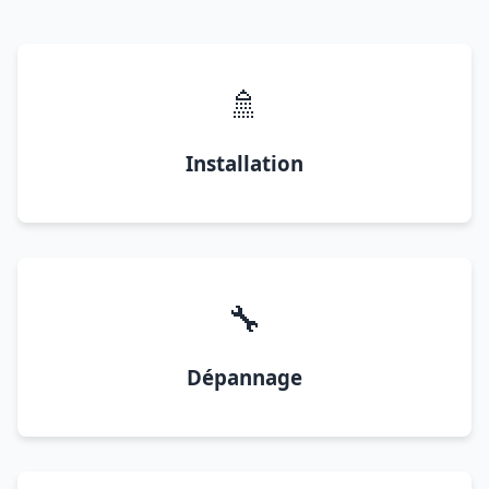
🚿
Installation
🔧
Dépannage