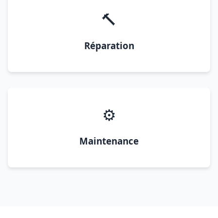
🔨
Réparation
⚙️
Maintenance