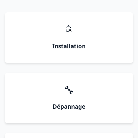
🚿
Installation
🔧
Dépannage