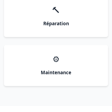
🔨
Réparation
⚙️
Maintenance