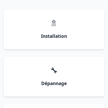
🚿
Installation
🔧
Dépannage