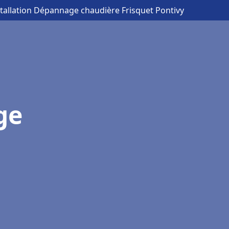
stallation Dépannage chaudière Frisquet Pontivy
ge