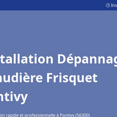
🕒 In
stallation Dépanna
udière Frisquet
ntivy
on rapide et professionnelle à Pontivy (56300)