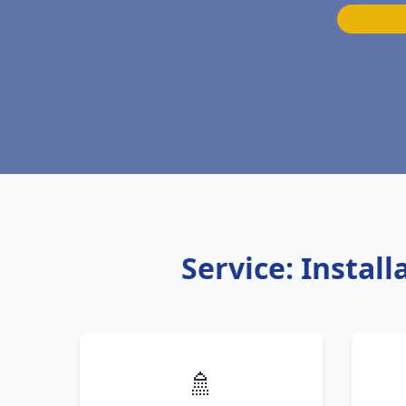
Service: Instal
🚿