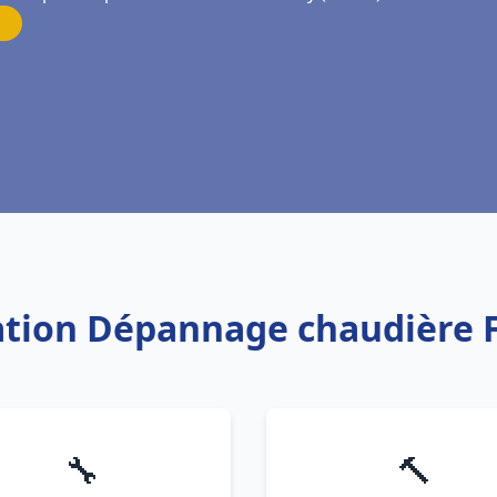
lation Dépannage chaudière 
🔧
🔨