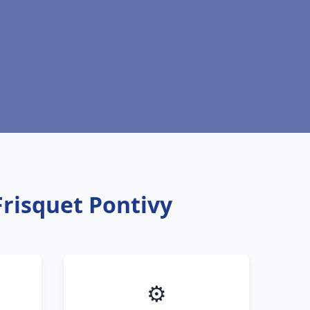
Frisquet Pontivy
⚙️