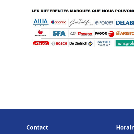
Contact
Horair