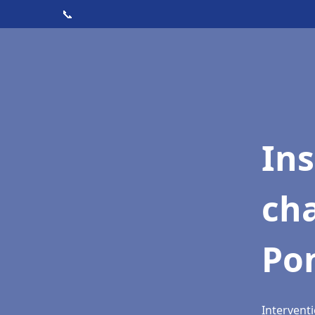
📞
In
cha
Po
Interventi