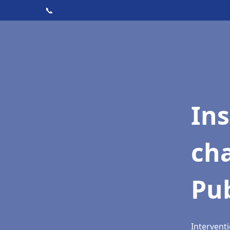
📞
In
cha
Pub
Interventi