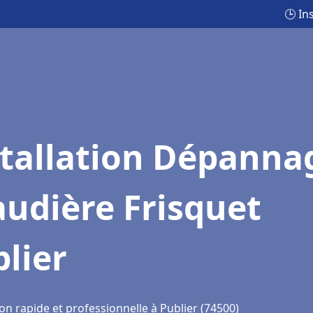
🕒 In
stallation Dépanna
udière Frisquet
lier
on rapide et professionnelle à Publier (74500)