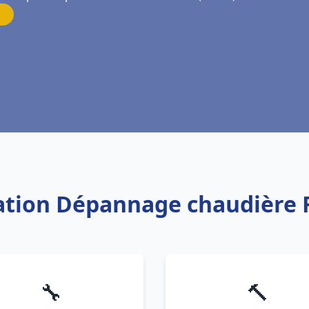
lation Dépannage chaudière 
🔧
🔨