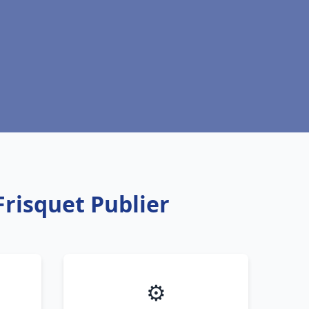
Frisquet Publier
⚙️