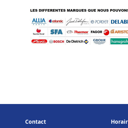
Contact
Horair