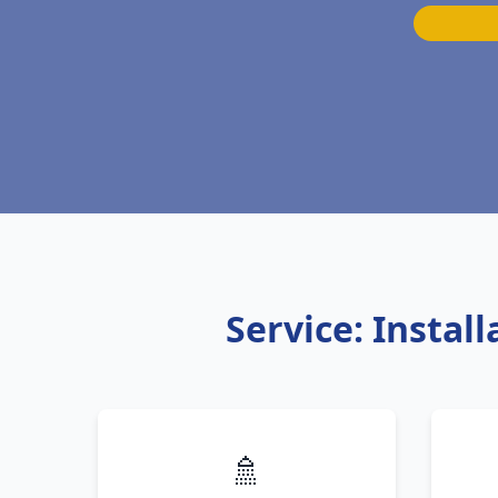
Service: Instal
🚿