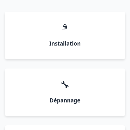
🚿
Installation
🔧
Dépannage