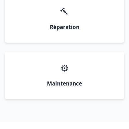
🔨
Réparation
⚙️
Maintenance