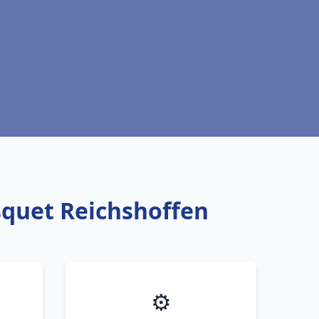
squet Reichshoffen
⚙️