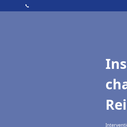
📞
In
cha
Re
Interventi