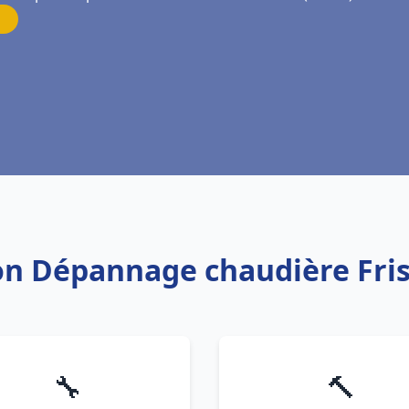
tion Dépannage chaudière Fri
🔧
🔨