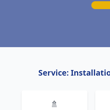
Service: Installa
🚿