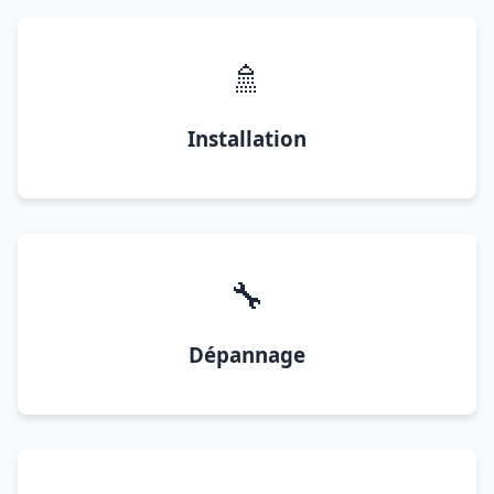
🚿
Installation
🔧
Dépannage