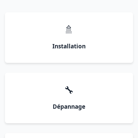
🚿
Installation
🔧
Dépannage