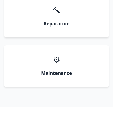
🔨
Réparation
⚙️
Maintenance