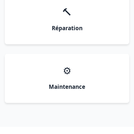
🔨
Réparation
⚙️
Maintenance