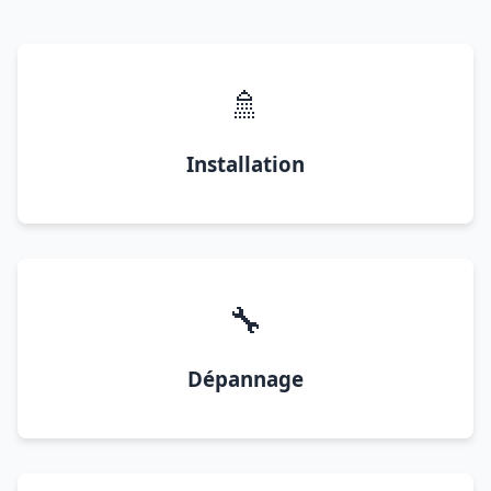
🚿
Installation
🔧
Dépannage