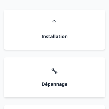
🚿
Installation
🔧
Dépannage