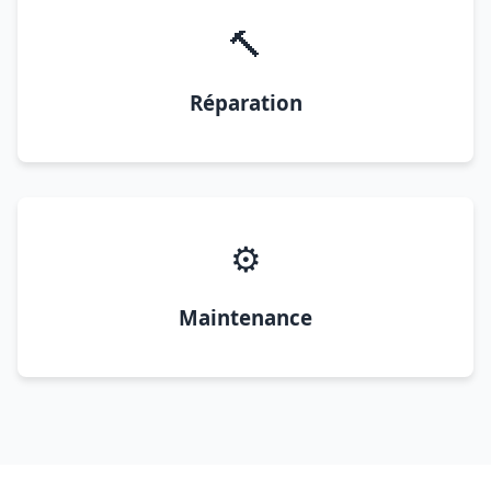
🔨
Réparation
⚙️
Maintenance