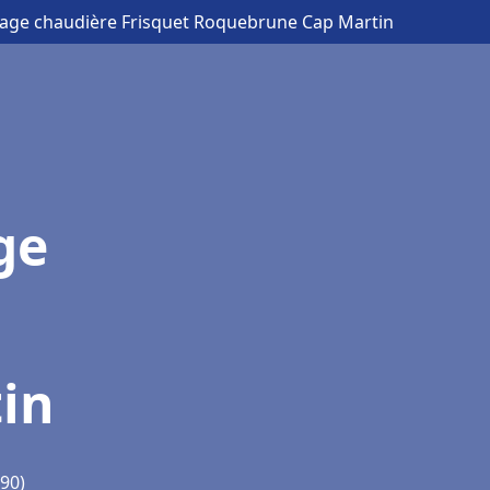
nage chaudière Frisquet Roquebrune Cap Martin
ge
in
90)