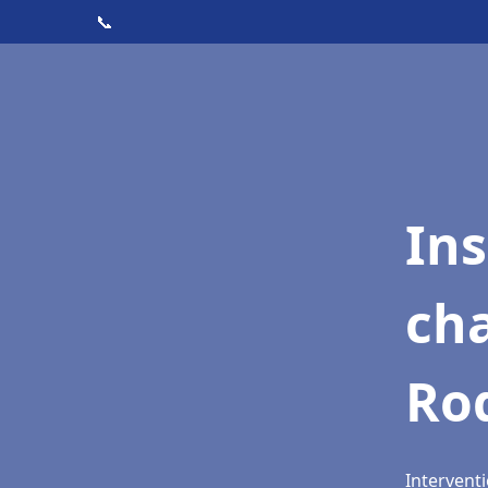
📞
In
cha
Ro
Intervent