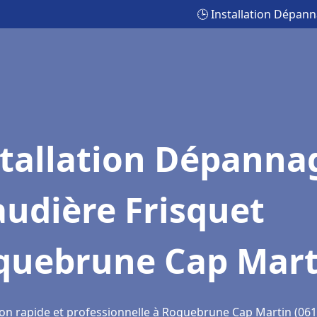
🕒 Installation Dépan
stallation Dépanna
udière Frisquet
quebrune Cap Mart
ion rapide et professionnelle à Roquebrune Cap Martin (061