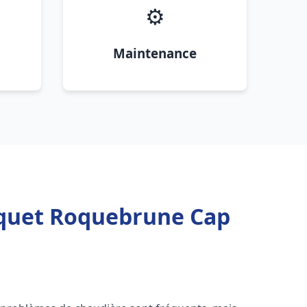
⚙️
Maintenance
squet Roquebrune Cap