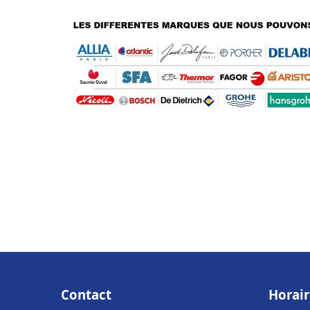
Contact
Horair