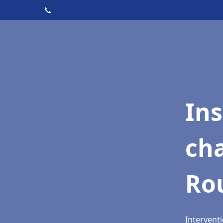
📞
In
cha
Rou
Interventi