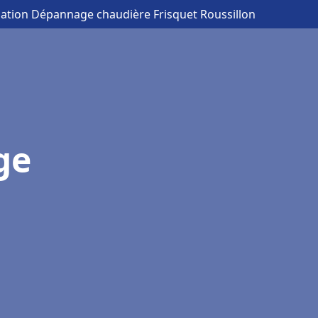
llation Dépannage chaudière Frisquet Roussillon
ge