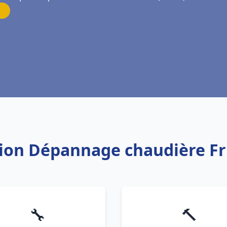
ation Dépannage chaudière Fr
🔧
🔨