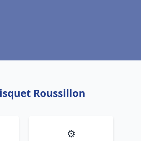
isquet Roussillon
⚙️