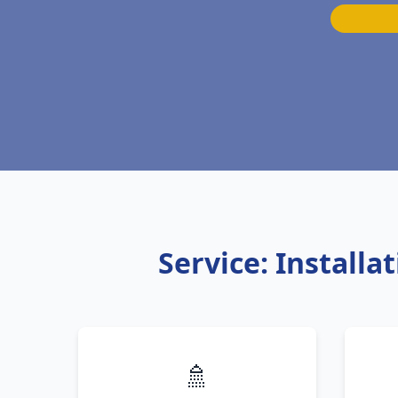
Service: Install
🚿