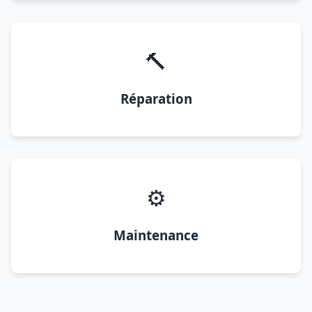
🔨
Réparation
⚙️
Maintenance