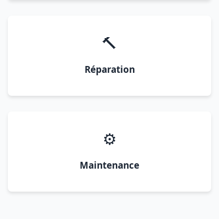
🔨
Réparation
⚙️
Maintenance