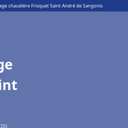
nage chaudière Frisquet Saint André de Sangonis
ge
int
725)