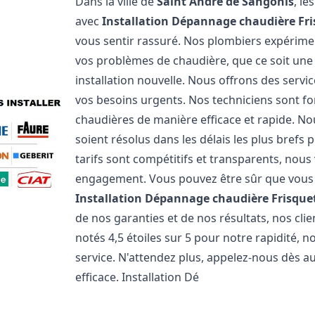
Dans la ville de
Saint André de Sangonis
, l
avec
Installation Dépannage chaudière Fr
vous sentir rassuré. Nos plombiers expérim
vos problèmes de chaudière, que ce soit un
installation nouvelle. Nous offrons des serv
vos besoins urgents. Nos techniciens sont f
chaudières de manière efficace et rapide. 
soient résolus dans les délais les plus brefs
tarifs sont compétitifs et transparents, nou
engagement. Vous pouvez être sûr que vous o
Installation Dépannage chaudière Frisque
de nos garanties et de nos résultats, nos cl
notés 4,5 étoiles sur 5 pour notre rapidité, 
service. N'attendez plus, appelez-nous dès a
efficace. Installation Dé