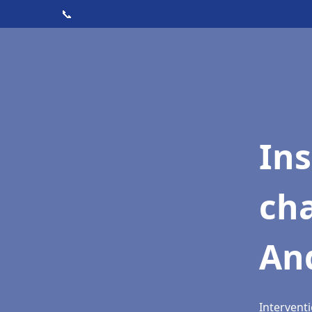
📞
In
cha
An
Intervent