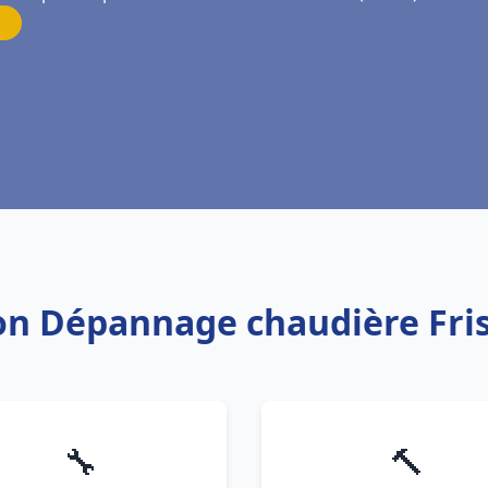
tion Dépannage chaudière Fri
🔧
🔨