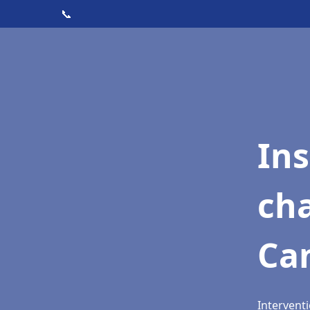
📞
In
cha
Ca
Interventi