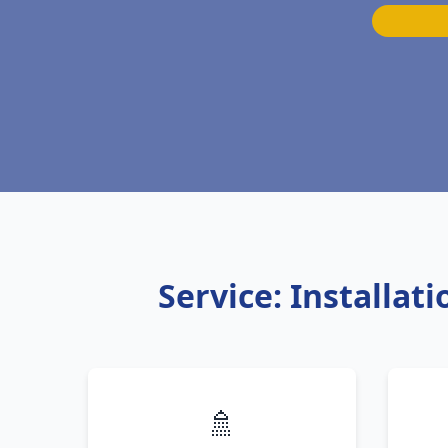
Service: Installa
🚿