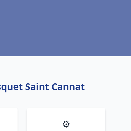
squet Saint Cannat
⚙️