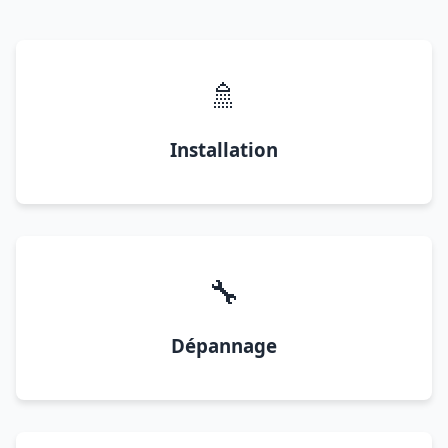
🚿
Installation
🔧
Dépannage