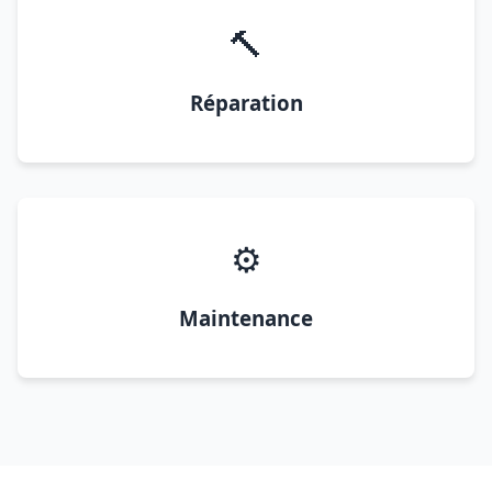
🔨
Réparation
⚙️
Maintenance