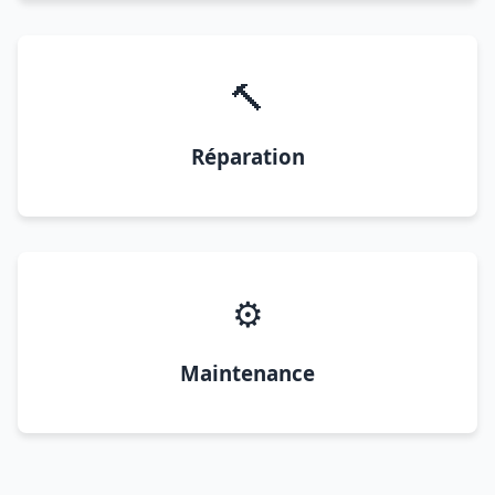
🔨
Réparation
⚙️
Maintenance