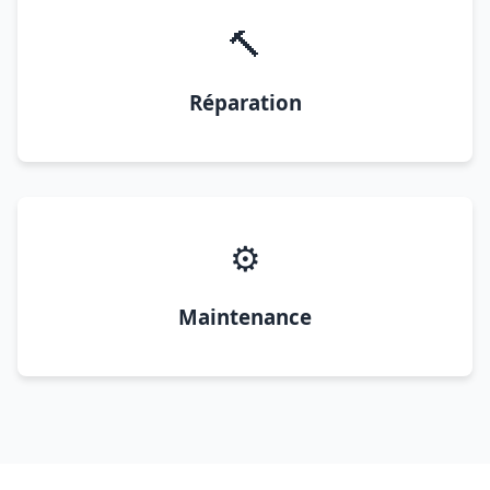
🔨
Réparation
⚙️
Maintenance