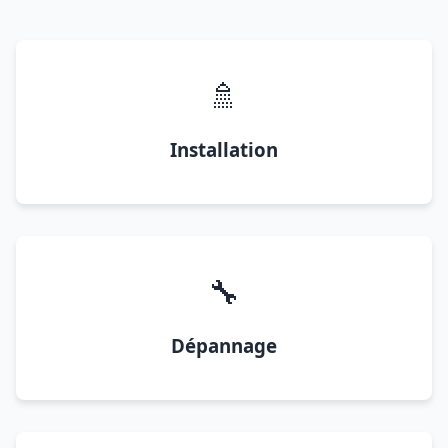
🚿
Installation
🔧
Dépannage