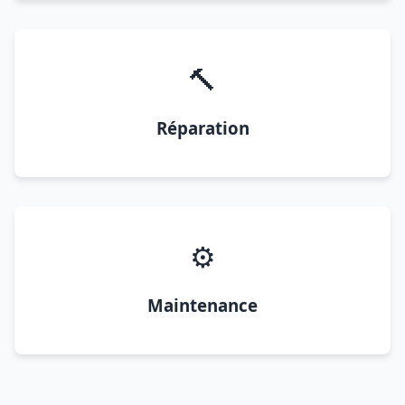
🔨
Réparation
⚙️
Maintenance