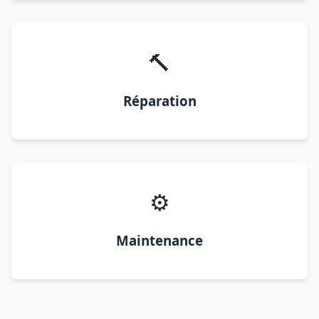
🔨
Réparation
⚙️
Maintenance