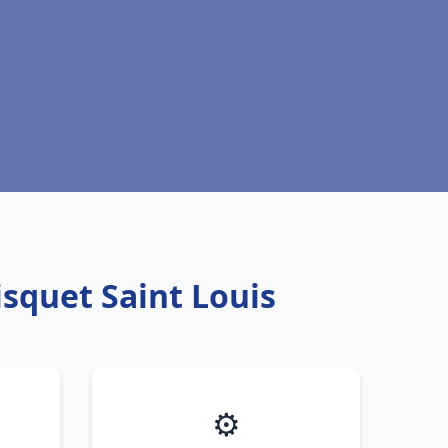
isquet Saint Louis
⚙️