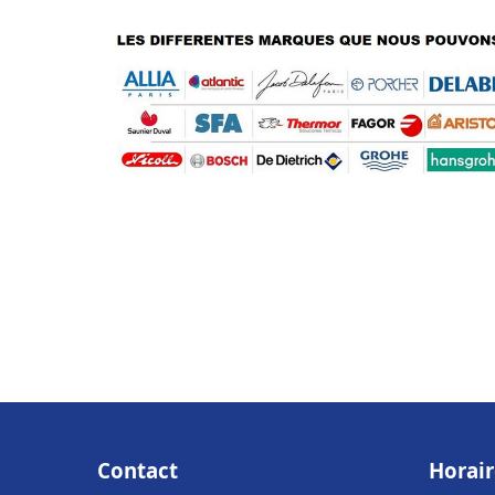
Contact
Horair