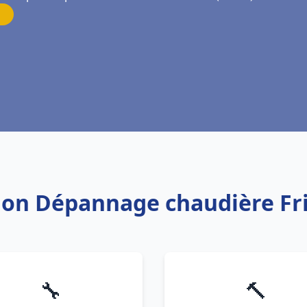
tion Dépannage chaudière Fr
🔧
🔨