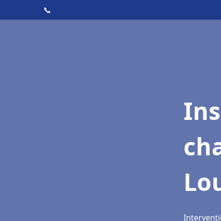
📞
In
cha
Lo
Interventi