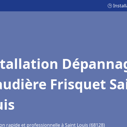
🕒 Instal
stallation Dépanna
udière Frisquet Sa
uis
on rapide et professionnelle à Saint Louis (68128)