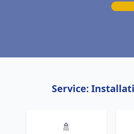
Service: Installa
🚿