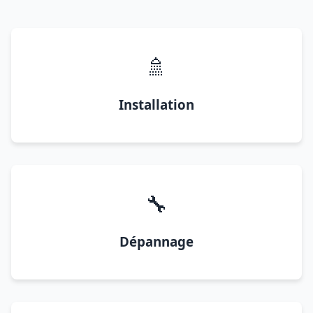
🚿
Installation
🔧
Dépannage