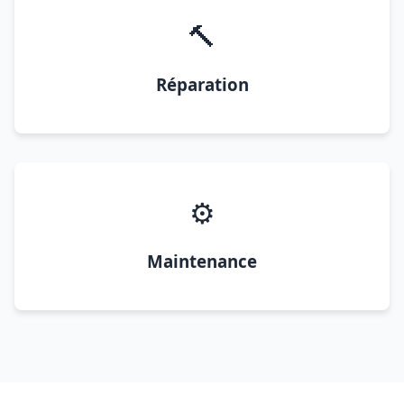
🔨
Réparation
⚙️
Maintenance