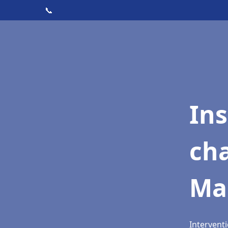
📞
In
cha
Ma
Intervent